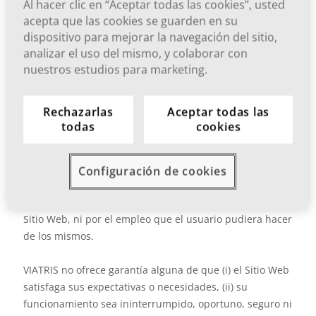
Al hacer clic en “Aceptar todas las cookies”, usted
cualquier clase de transacción que, como ratio
acepta que las cookies se guarden en su
decidendi, tomare como referente la exhaustividad,
dispositivo para mejorar la navegación del sitio,
exactitud, la corrección, el precio y la moneda aplicable
analizar el uso del mismo, y colaborar con
o la frecuencia con que se actualiza la información que
nuestros estudios para marketing.
atañe a los contenidos que obran en este Sitio Web.
Rechazarlas
Aceptar todas las
El usuario acepta que los sitios web de VIATRIS y la
todas
cookies
totalidad de sus respectivos contenidos están
disponibles "tal cual" y "según su disponibilidad".
Configuración de cookies
VIATRIS no asume responsabilidad alguna por
cualesquiera errores u omisiones en el contenido del
Sitio Web, ni por el empleo que el usuario pudiera hacer
de los mismos.
VIATRIS no ofrece garantía alguna de que (i) el Sitio Web
satisfaga sus expectativas o necesidades, (ii) su
funcionamiento sea ininterrumpido, oportuno, seguro ni