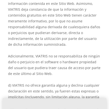
información contenida en este Sitio Web. Asimismo,
VIATRIS deja constancia de que la información y
contenidos gratuitos en este Sitio Web tienen carácter
meramente informativo, por lo que no asume
responsabilidad alguna derivada de cualesquiera daños
o perjuicios que pudieran derivarse, directa o
indirectamente, de la utilización por parte del usuario
de dicha información suministrada.
Adicionalmente, VIATRIS no se responsabiliza de ningún
daño o perjuicio en el software o hardware propiedad
del usuario que pudiera traer causa de acceso por parte
de este último al Sitio Web.
d) VIATRIS no ofrece garantía alguna y declina cualquier
declaración en este sentido, ya fueren estas expresas o
implícitas (incluyendo, sin limitación alguna, la garantía
de comerciabilidad, y su aptitud o adecuación para una
finalidad concreta) o traigan causa del comercio, el uso o