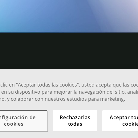
 clic en “Aceptar todas las cookies”, usted acepta que las co
en su dispositivo para mejorar la navegación del sitio, anali
o, y colaborar con nuestros estudios para marketing.
nfiguración de
Rechazarlas
Aceptar to
cookies
todas
cooki