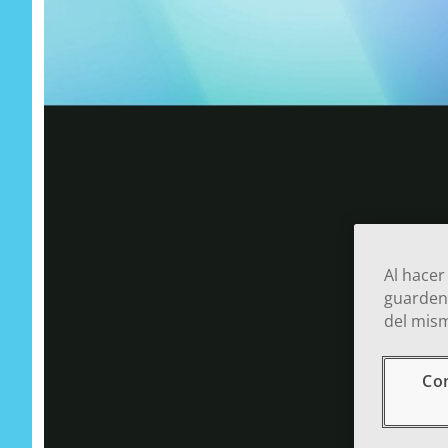
Al hacer
guarden 
del mism
Co