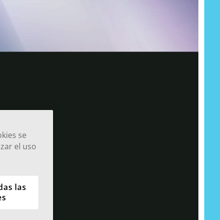
okies se
zar el uso
das las
es