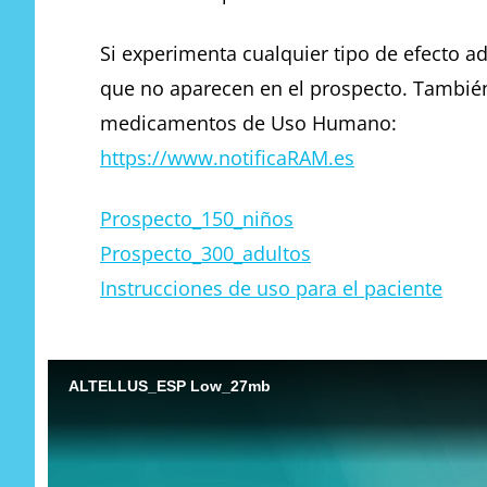
Si experimenta cualquier tipo de efecto ad
que no aparecen en el prospecto. También
medicamentos de Uso Humano:
https://www.notificaRAM.es
Prospecto_150_niños
Prospecto_300_adultos
Instrucciones de uso para el paciente
ALTELLUS_ESP Low_27mb